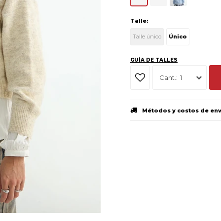
Talle:
Talle único
Único
GUÍA DE TALLES
1
Métodos y costos de en