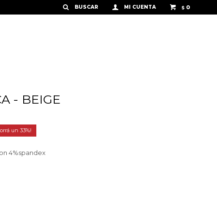
0
$
A - BEIGE
33
ylon 4%spandex