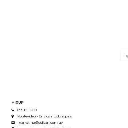
MIXUP
099 851 260
Montevideo - Envíos a todo el país
marketing@odisan.com.uy