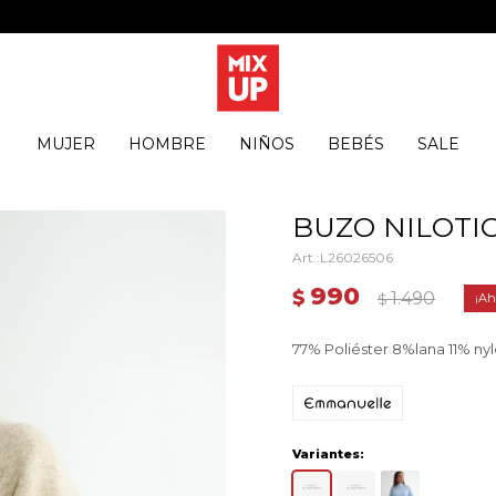
MUJER
HOMBRE
NIÑOS
BEBÉS
SALE
BUZO NILOTIC
L26026506
990
$
1.490
$
77% Poliéster 8%lana 11% n
Variantes: