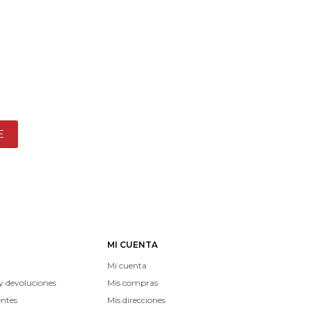
E
MI CUENTA
Mi cuenta
y devoluciones
Mis compras
entes
Mis direcciones