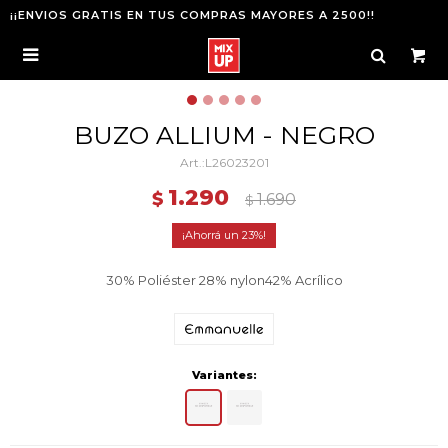
¡¡ENVIOS GRATIS EN TUS COMPRAS MAYORES A 2500!!

BUZO ALLIUM - NEGRO
L26023201
1.290
$
1.690
$
23
30% Poliéster 28% nylon42% Acrílico
Variantes: