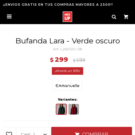
¡¡ENVIOS GRATIS EN TUS COMPRAS MAYORES A 2500!!

Bufanda Lara - Verde oscuro
L260120-08
299
$
599
$
50
Variantes:
COMPRAR
1