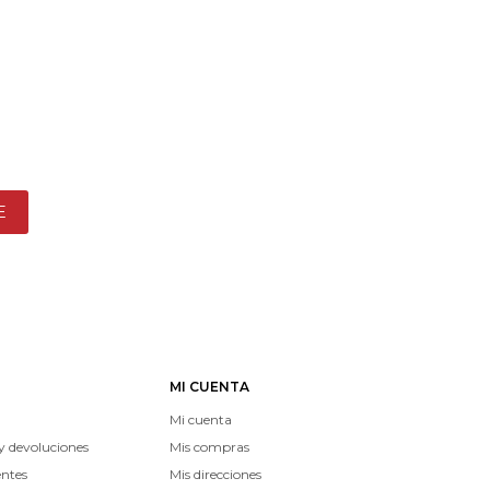
E
MI CUENTA
Mi cuenta
y devoluciones
Mis compras
entes
Mis direcciones