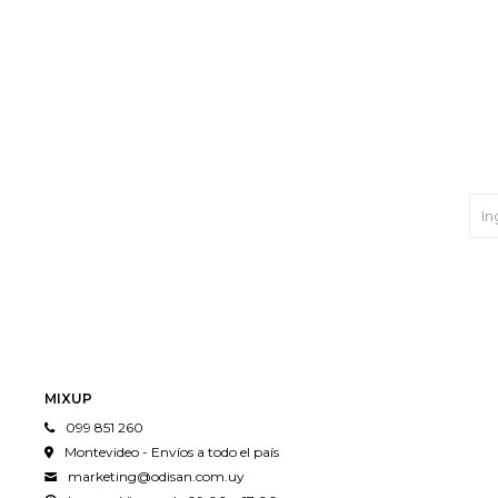
MIXUP
099 851 260
Montevideo - Envíos a todo el país
marketing@odisan.com.uy