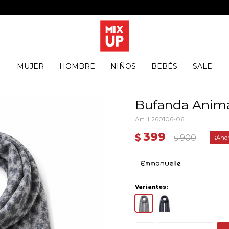
MUJER
HOMBRE
NIÑOS
BEBÉS
SALE
Bufanda Animal 
L260106-06
399
$
900
$
Variantes: