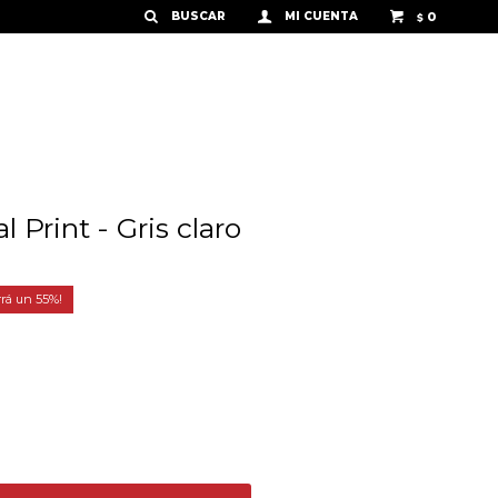
0
$
Print - Gris claro
55