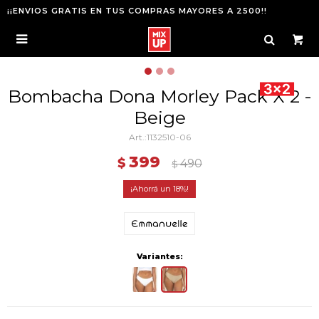
¡¡ENVIOS GRATIS EN TUS COMPRAS MAYORES A 2500!!

Bombacha Dona Morley Pack X 2 -
Beige
1132510-06
399
$
490
$
18
Variantes: