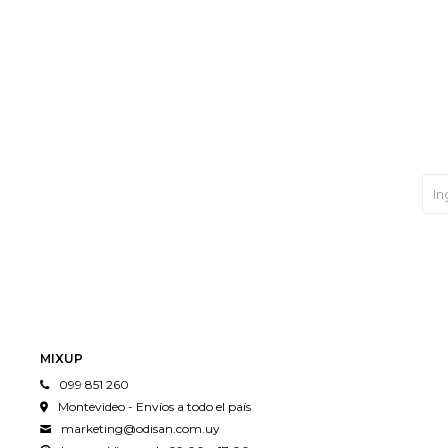
MIXUP
099 851 260
Montevideo - Envíos a todo el país
marketing@odisan.com.uy