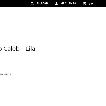
0
$
 Caleb - Lila
ea larga