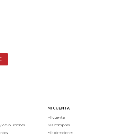
E
MI CUENTA
Mi cuenta
y devoluciones
Mis compras
entes
Mis direcciones