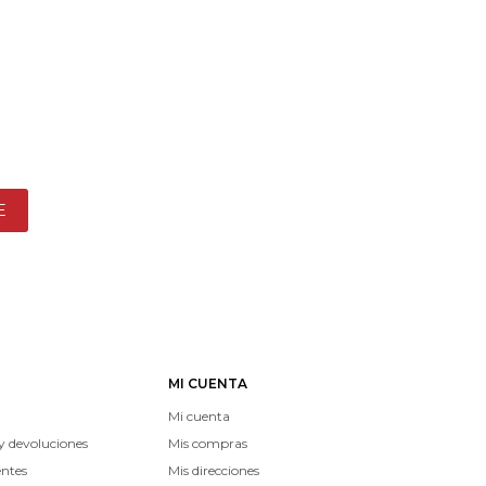
E
MI CUENTA
Mi cuenta
y devoluciones
Mis compras
entes
Mis direcciones