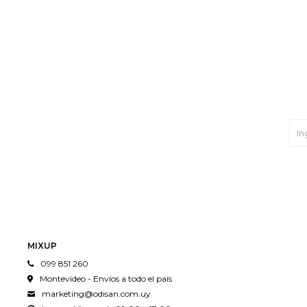
MIXUP
099 851 260
Montevideo - Envíos a todo el país
marketing@odisan.com.uy