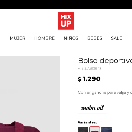
MUJER
HOMBRE
NIÑOS
BEBÉS
SALE
Bolso deportiv
LA6135-13
1.290
$
Con enganche para valija y c
Variantes: