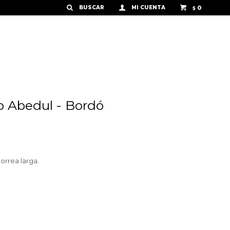
0
$
o Abedul - Bordó
orrea larga.