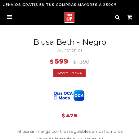
¡¡ENVIOS GRATIS EN TUS COMPRAS MAYORES A 2500!!

Blusa Beth - Negro
1011211-01
599
$
1.390
$
56
479
$
-Blusa sin manga con tiras regulables en los hombros