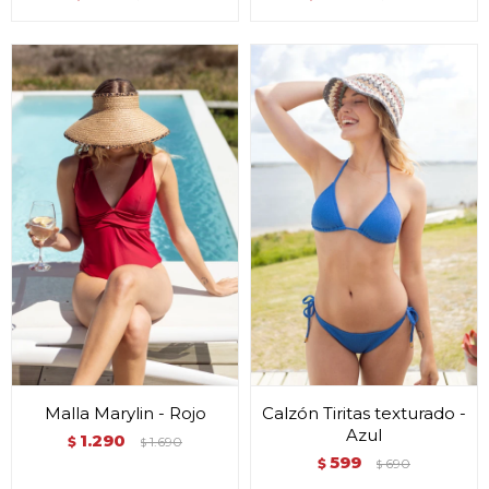
Malla Marylin - Rojo
Calzón Tiritas texturado -
Azul
1.290
$
1.690
$
599
$
690
$