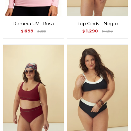
Remera UV - Rosa
Top Cindy - Negro
699
1.290
$
899
$
1.590
$
$