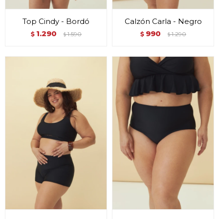
Top Cindy - Bordó
Calzón Carla - Negro
1.290
990
$
1.590
$
1.290
$
$