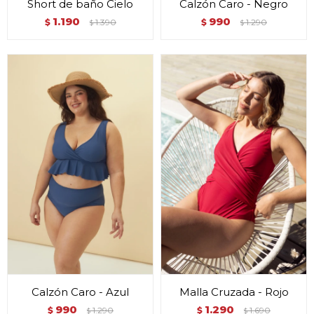
Short de baño Cielo
Calzón Caro - Negro
1.190
990
$
1.390
$
1.290
$
$
Calzón Caro - Azul
Malla Cruzada - Rojo
990
1.290
$
1.290
$
1.690
$
$