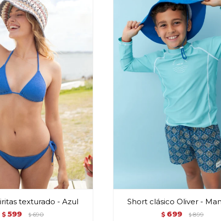
ritas texturado - Azul
Short clásico Oliver - Ma
599
699
$
690
$
899
$
$