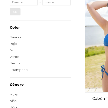
OK
Color
Naranja
Rojo
Azul
Verde
Negro
Estampado
Género
Mujer
Calzón Ti
Niña
Niño