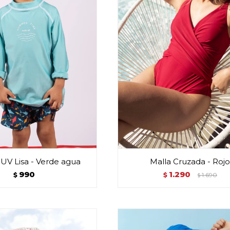
UV Lisa - Verde agua
Malla Cruzada - Roj
990
1.290
$
$
1.690
$