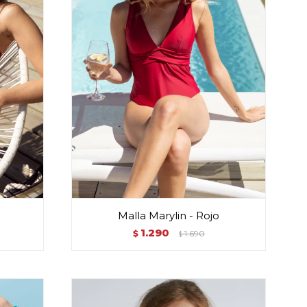
o
Malla Marylin - Rojo
1.290
$
1.690
$