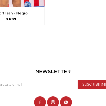
rt Izan - Negro
699
$
NEWSLETTER
SUSCRIBIRM


