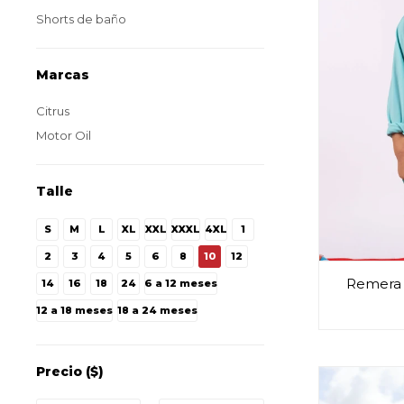
Shorts de baño
Marcas
Citrus
Motor Oil
Talle
S
M
L
XL
XXL
XXXL
4XL
1
2
3
4
5
6
8
10
12
Remera 
14
16
18
24
6 a 12 meses
12 a 18 meses
18 a 24 meses
Precio
($)