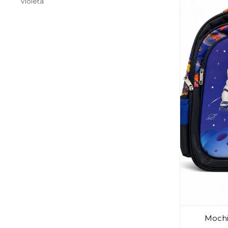
Violeta
Mochil