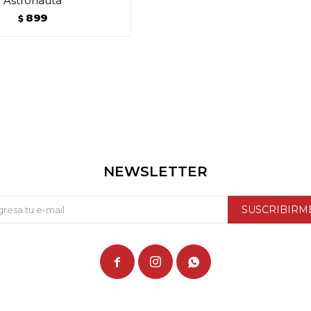
Astronauta
899
$
NEWSLETTER
SUSCRIBIRM


