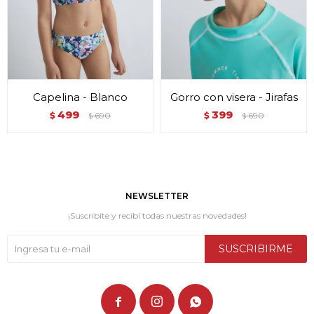
Capelina - Blanco
Gorro con visera - Jirafas
499
399
$
690
$
690
$
$
NEWSLETTER
¡Suscribite y recibí todas nuestras novedades!
SUSCRIBIRME


