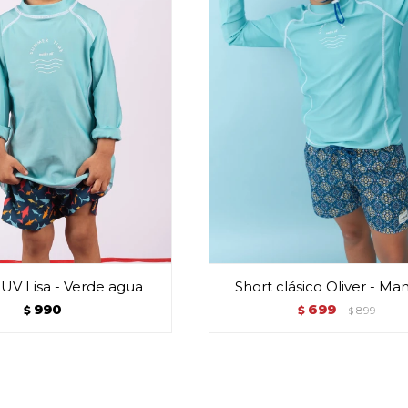
UV Lisa - Verde agua
Short clásico Oliver - Ma
990
699
$
$
899
$