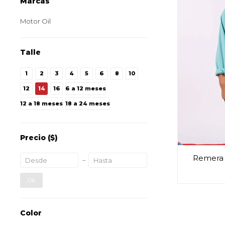
Marcas
Motor Oil
Talle
1
2
3
4
5
6
8
10
12
14
16
6 a 12 meses
12 a 18 meses
18 a 24 meses
Precio
($)
Remera 
OK
Color