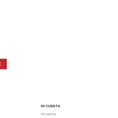
E
MI CUENTA
Mi cuenta