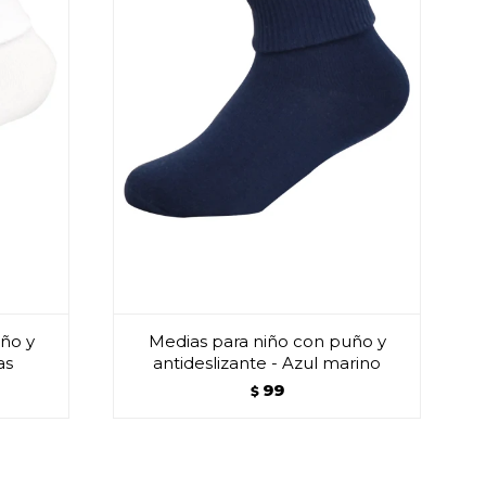
ño y
Medias para niño con puño y
as
antideslizante - Azul marino
99
$