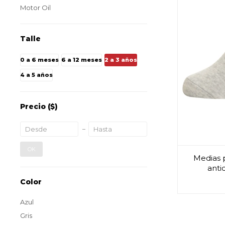
Motor Oil
Talle
0 a 6 meses
6 a 12 meses
2 a 3 años
4 a 5 años
Precio
($)
OK
Medias 
anti
Color
Azul
Gris