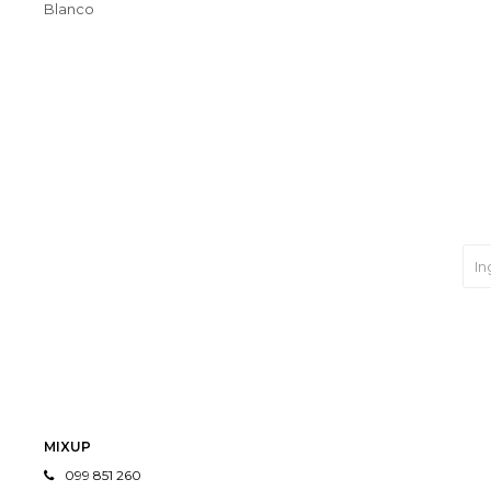
Blanco
MIXUP
099 851 260