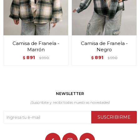
Camisa de Franela -
Camisa de Franela -
Marrón
Negro
891
891
$
990
$
990
$
$
NEWSLETTER
¡Suscribite y recibí todas nuestras novedades!
SUSCRIBIRME