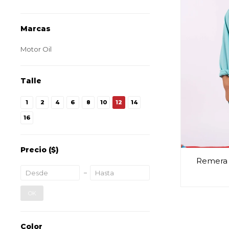
Marcas
Motor Oil
Talle
1
2
4
6
8
10
12
14
16
Precio
($)
Remera 
OK
Color