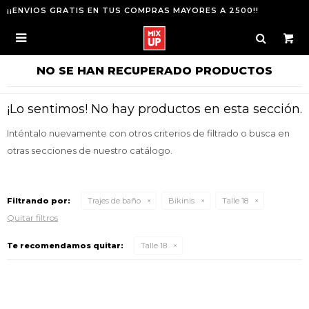
¡¡ENVIOS GRATIS EN TUS COMPRAS MAYORES A 2500!!

NO SE HAN RECUPERADO PRODUCTOS
¡Lo sentimos! No hay productos en esta sección.
Inténtalo nuevamente con otros criterios de filtrado o busca en
otras secciones de nuestro catálogo.
Filtrando por:
Trajes de baño
Bikinis
Talle 18
Quitar filtros
Te recomendamos quitar:
Talle 18