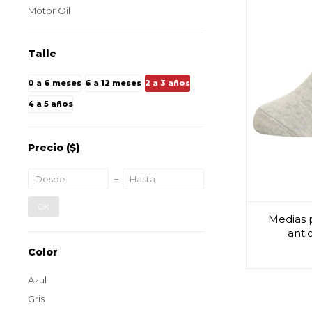
Motor Oil
Talle
0 a 6 meses
6 a 12 meses
2 a 3 años
4 a 5 años
Precio
($)
OK
Medias 
anti
Color
Azul
Gris