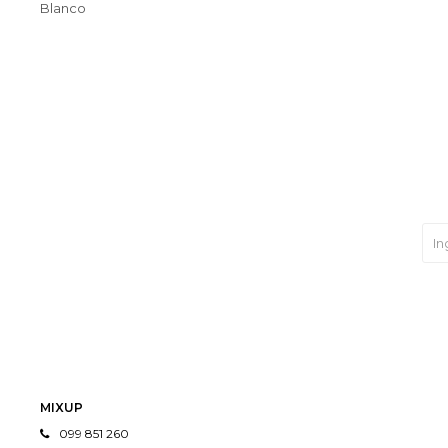
Blanco
MIXUP
099 851 260