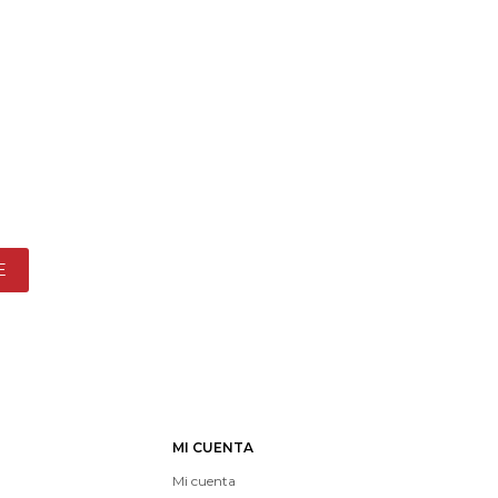
E
MI CUENTA
Mi cuenta