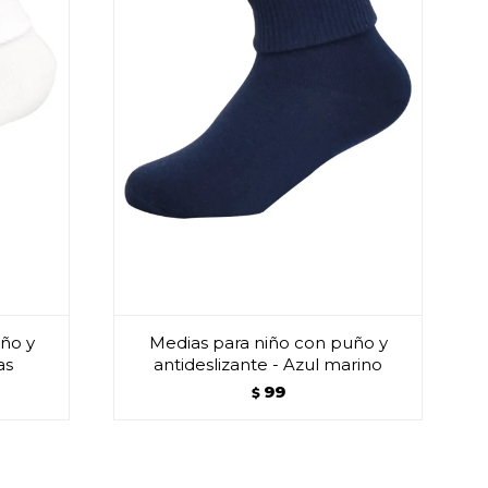
ño y
Medias para niño con puño y
as
antideslizante - Azul marino
99
$