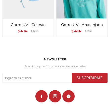
Gorro UV - Celeste
Gorro UV - Anaranjado
414
414
$
690
$
690
$
$
NEWSLETTER
¡Suscribite y recibí todas nuestras novedades!
SUSCRIBIRME


