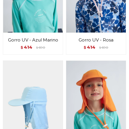
Gorro UV - Azul Marino
Gorro UV - Rosa
414
414
$
690
$
690
$
$