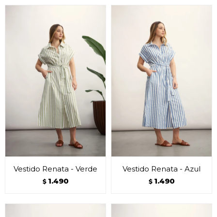
Vestido Renata - Verde
Vestido Renata - Azul
1.490
1.490
$
$