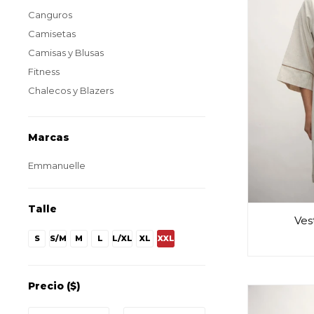
Canguros
Camisetas
Camisas y Blusas
Fitness
Chalecos y Blazers
Marcas
Emmanuelle
Talle
Ves
S
S/M
M
L
L/XL
XL
XXL
Precio
($)