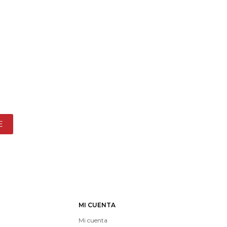
E
MI CUENTA
Mi cuenta