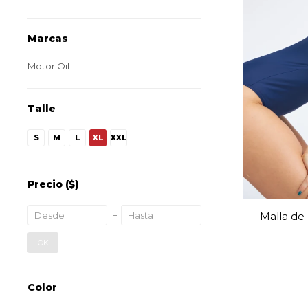
Marcas
Motor Oil
Talle
S
M
L
XL
XXL
Precio
($)
Malla de
OK
Color