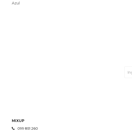
Azul
MIXUP
099 851 260