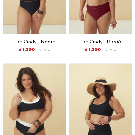
Top Cindy - Negro
Top Cindy - Bordó
1.290
1.290
$
1.590
$
1.590
$
$