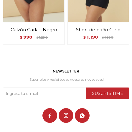
Calzón Carla - Negro
Short de baño Cielo
990
1.190
$
1.290
$
1.390
$
$
NEWSLETTER
¡Suscribite y recibí todas nuestras novedades!
SUSCRIBIRME


