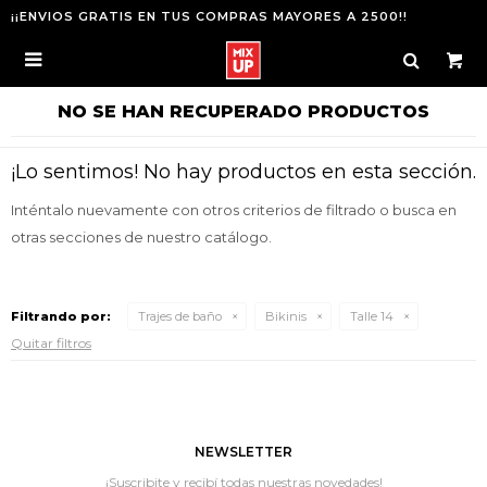
¡¡ENVIOS GRATIS EN TUS COMPRAS MAYORES A 2500!!

NO SE HAN RECUPERADO PRODUCTOS
¡Lo sentimos! No hay productos en esta sección.
Inténtalo nuevamente con otros criterios de filtrado o busca en
otras secciones de nuestro catálogo.
Filtrando por:
Trajes de baño
Bikinis
Talle 14
Quitar filtros
NEWSLETTER
¡Suscribite y recibí todas nuestras novedades!