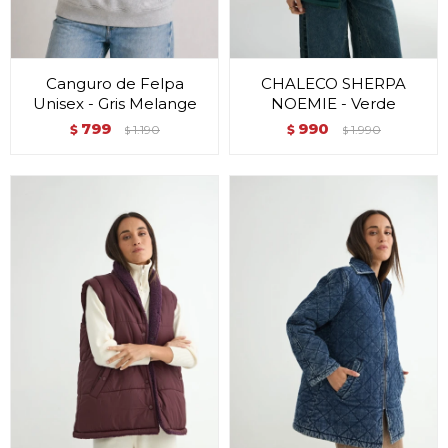
Canguro de Felpa
CHALECO SHERPA
Unisex - Gris Melange
NOEMIE - Verde
799
990
$
1.190
$
1.990
$
$