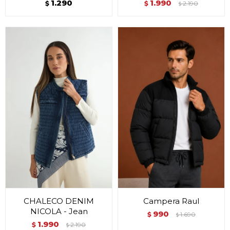
1.290
1.990
$
$
2.190
$
CHALECO DENIM
Campera Raul
NICOLA - Jean
990
$
1.690
$
1.990
$
2.190
$