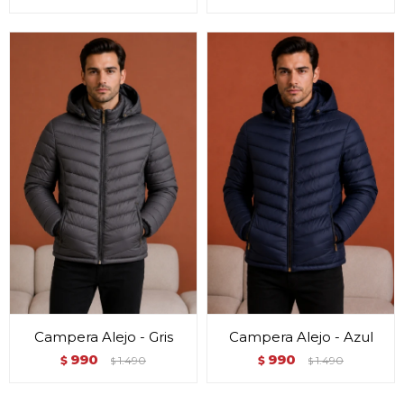
Campera Alejo - Gris
Campera Alejo - Azul
990
990
$
1.490
$
1.490
$
$