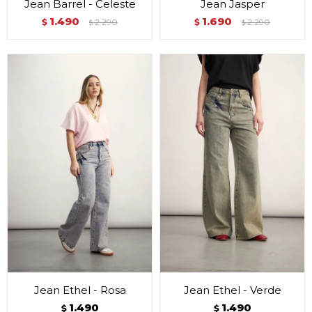
Jean Barrel - Celeste
Jean Jasper
1.490
1.690
$
2.290
$
2.290
$
$
Jean Ethel - Rosa
Jean Ethel - Verde
1.490
1.490
$
$