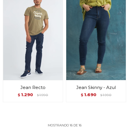
Jean Recto
Jean Skinny - Azul
1.290
1.690
$
1.990
$
1.990
$
$
MOSTRANDO
16
DE
16