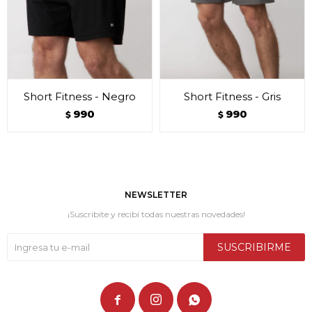
Short Fitness - Negro
Short Fitness - Gris
990
990
$
$
NEWSLETTER
¡Suscribite y recibí todas nuestras novedades!
SUSCRIBIRME


