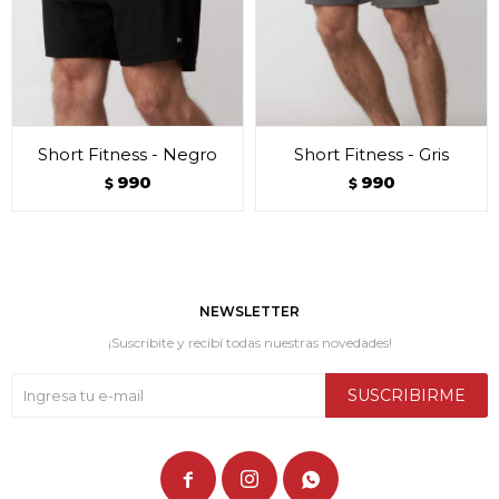
Short Fitness - Negro
Short Fitness - Gris
990
990
$
$
NEWSLETTER
¡Suscribite y recibí todas nuestras novedades!
SUSCRIBIRME


