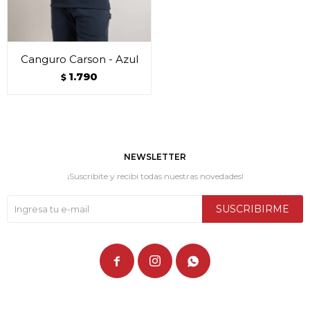
Canguro Carson - Azul
1.790
$
NEWSLETTER
¡Suscribite y recibí todas nuestras novedades!
SUSCRIBIRME


