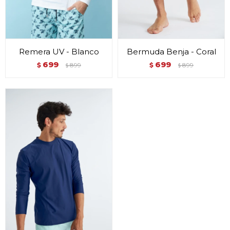
Remera UV - Blanco
Bermuda Benja - Coral
699
699
$
899
$
899
$
$