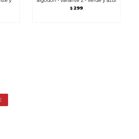
este y
algodón - variante 2 - verde y azul
299
$
E