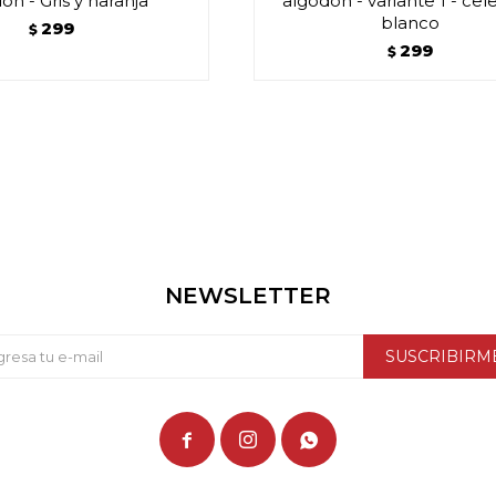
ón - Gris y naranja
algodón - variante 1 - cel
blanco
299
$
299
$
NEWSLETTER
SUSCRIBIRM


