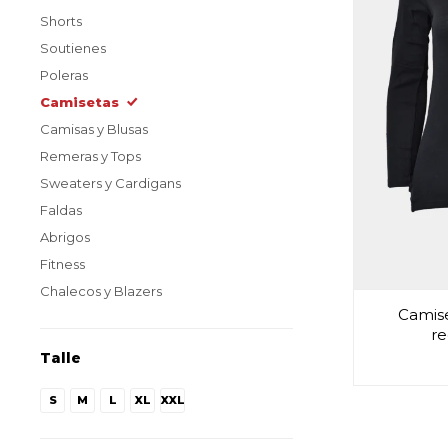
Shorts
Soutienes
Poleras
Camisetas
Camisas y Blusas
Remeras y Tops
Sweaters y Cardigans
Faldas
Abrigos
Fitness
Chalecos y Blazers
Camis
r
Talle
S
M
L
XL
XXL