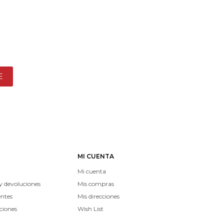
E
MI CUENTA
Mi cuenta
y devoluciones
Mis compras
entes
Mis direcciones
ciones
Wish List