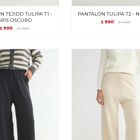
 TEJIDO TULIPA T1 -
PANTALÓN TULIPA T2 - 
GRIS OSCURO
990
$
1.490
$
990
$
1.490
$