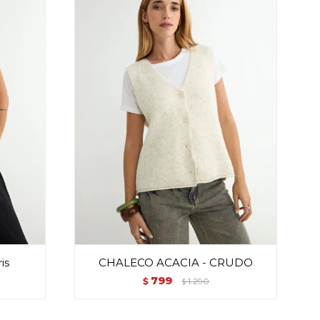
is
CHALECO ACACIA - CRUDO
799
$
1.290
$