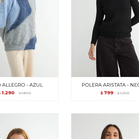
 ALLEGRO - AZUL
POLERA ARISTATA - N
1.290
799
$
1.890
$
1.290
$
$