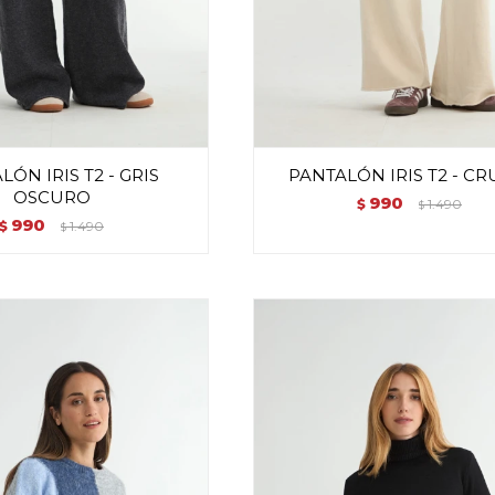
LÓN IRIS T2 - GRIS
PANTALÓN IRIS T2 - C
OSCURO
990
$
1.490
$
990
$
1.490
$