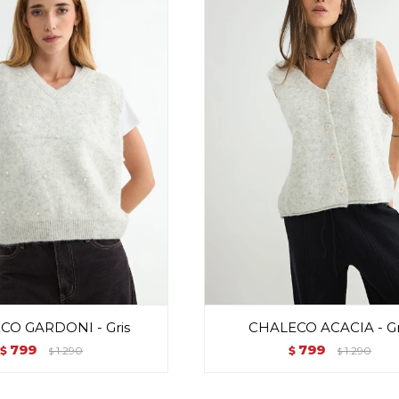
CO GARDONI - Gris
CHALECO ACACIA - Gr
799
799
$
1.290
$
1.290
$
$