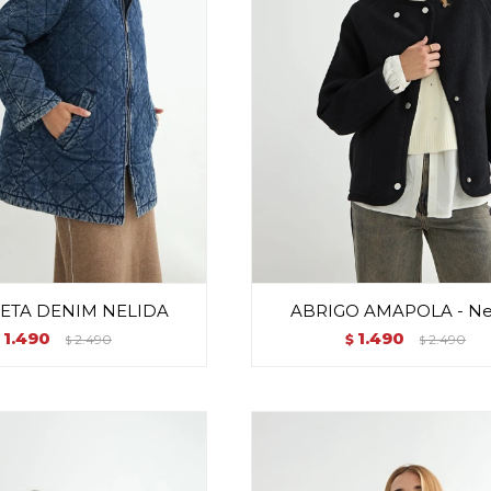
ETA DENIM NELIDA
ABRIGO AMAPOLA - Ne
1.490
1.490
2.490
$
2.490
$
$