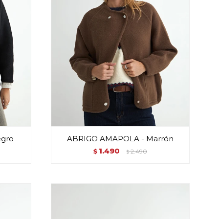
gro
ABRIGO AMAPOLA - Marrón
1.490
$
2.490
$