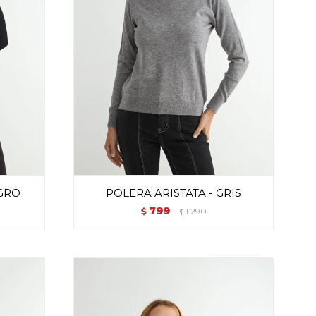
EGRO
POLERA ARISTATA - GRIS
799
$
1.290
$