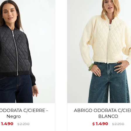
ODORATA C/CIERRE -
ABRIGO ODORATA C/CIE
Negro
BLANCO
1.490
1.490
$
2.290
$
2.290
$
$