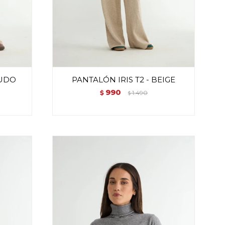
RUDO
PANTALÓN IRIS T2 - BEIGE
990
$
1.490
$