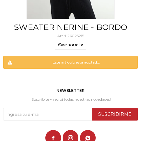
SWEATER NERINE - BORDO
L26025215
Este artículo está agotado.
NEWSLETTER
¡Suscribite y recibí todas nuestras novedades!
SUSCRIBIRME


