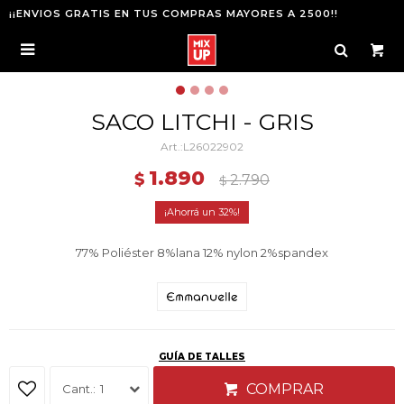
¡¡ENVIOS GRATIS EN TUS COMPRAS MAYORES A 2500!!

SACO LITCHI - GRIS
L26022902
1.890
$
2.790
$
32
77% Poliéster 8%lana 12% nylon 2%spandex
GUÍA DE TALLES
COMPRAR
1