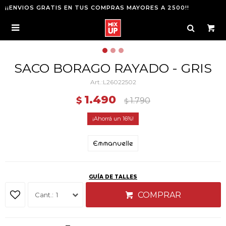
¡¡ENVIOS GRATIS EN TUS COMPRAS MAYORES A 2500!!

SACO BORAGO RAYADO - GRIS
L26022502
1.490
$
1.790
$
16
GUÍA DE TALLES
COMPRAR
1