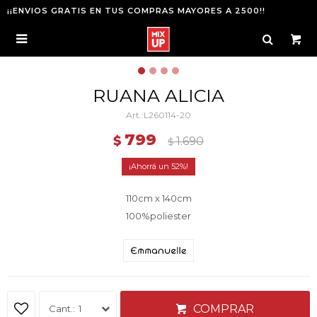
¡¡ENVIOS GRATIS EN TUS COMPRAS MAYORES A 2500!!

RUANA ALICIA
L260114-20
799
$
1.690
$
52
110cm x 140cm
100%poliester
COMPRAR
1