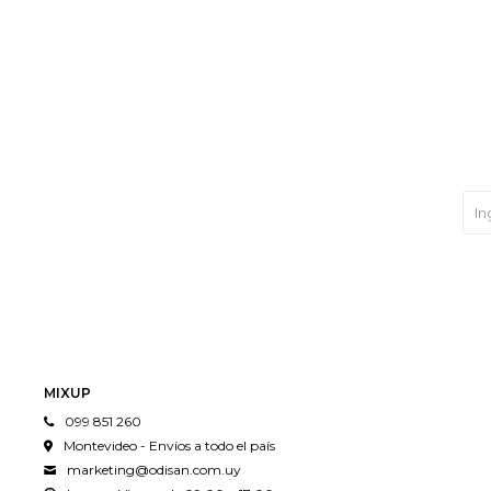
MIXUP
099 851 260
Montevideo - Envíos a todo el país
marketing@odisan.com.uy