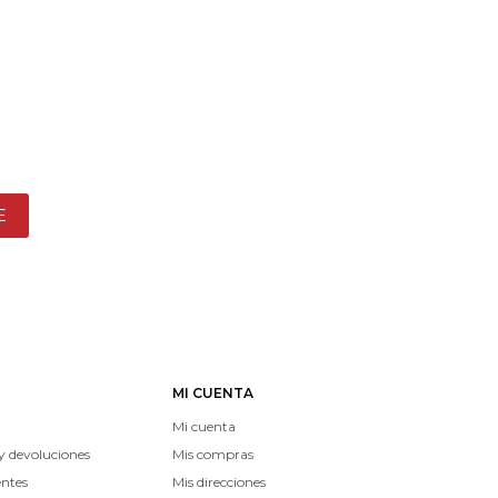
E
MI CUENTA
Mi cuenta
y devoluciones
Mis compras
entes
Mis direcciones