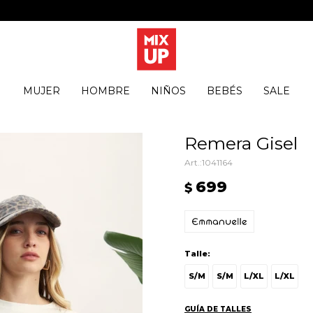
MUJER
HOMBRE
NIÑOS
BEBÉS
SALE
Remera Gisel
1041164
699
$
Talle:
S/M
S/M
L/XL
L/XL
GUÍA DE TALLES