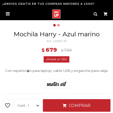
¡¡ENVIOS GRATIS EN TUS COMPRAS MAYORES A 2500!!

Mochila Harry - Azul marino
LA5121-16
679
$
799
$
15
Con repartici�n para laptop, cable USB y enganche para valija.
COMPRAR
1