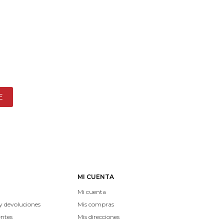
E
MI CUENTA
Mi cuenta
y devoluciones
Mis compras
entes
Mis direcciones