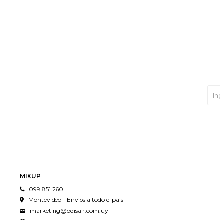
MIXUP
099 851 260
Montevideo - Envíos a todo el país
marketing@odisan.com.uy