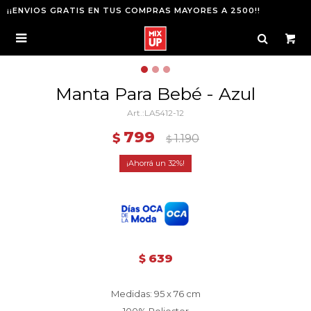
¡¡ENVIOS GRATIS EN TUS COMPRAS MAYORES A 2500!!

Manta Para Bebé - Azul
LA5412-12
799
$
1.190
$
32
639
$
Medidas: 95 x 76 cm