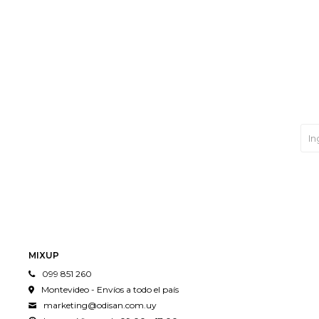
MIXUP
099 851 260
Montevideo - Envíos a todo el país
marketing@odisan.com.uy