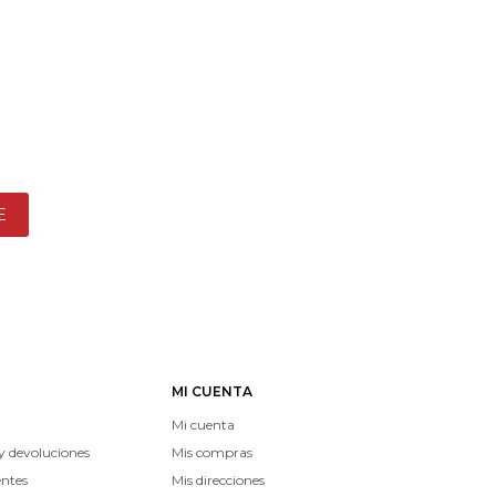
E
MI CUENTA
Mi cuenta
y devoluciones
Mis compras
entes
Mis direcciones