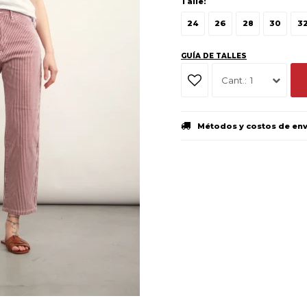
Talle:
24
26
28
30
3
GUÍA DE TALLES
1
Métodos y costos de en