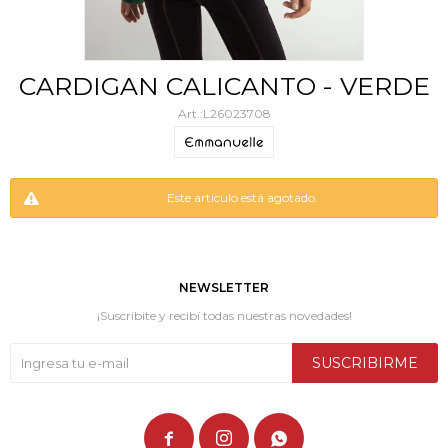
CARDIGAN CALICANTO - VERDE
L26023708
Este artículo está agotado.
NEWSLETTER
¡Suscribite y recibí todas nuestras novedades!
SUSCRIBIRME


