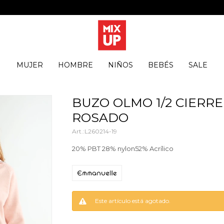
MUJER
HOMBRE
NIÑOS
BEBÉS
SALE
BUZO OLMO 1/2 CIERRE
ROSADO
L260214-19
20% PBT 28% nylon52% Acrílico
Este artículo está agotado.