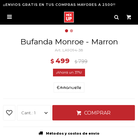
¡¡ENVIOS GRATIS EN TUS COMPRAS MAYORES A 2500!!

Bufanda Monroe - Marron
LA9094-38
499
$
799
$
37
COMPRAR
1
Métodos y costos de envío