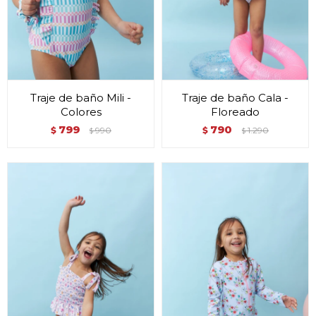
Traje de baño Mili -
Traje de baño Cala -
Colores
Floreado
799
790
$
990
$
1.290
$
$