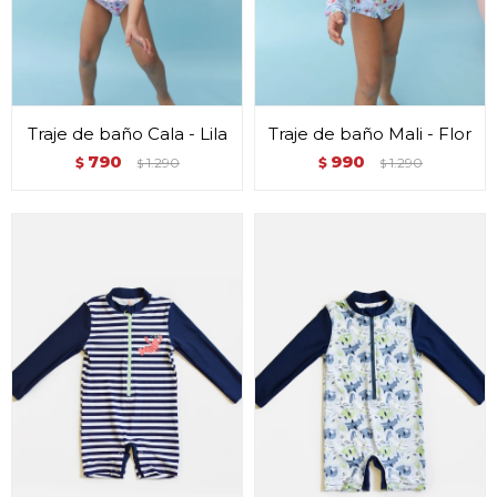
Traje de baño Cala - Lila
Traje de baño Mali - Flor
790
990
$
1.290
$
1.290
$
$