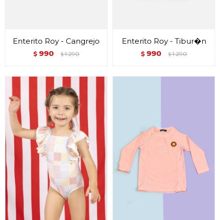
Enterito Roy - Cangrejo
Enterito Roy - Tibur�n
990
990
$
1.290
$
1.290
$
$