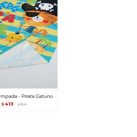
ampada - Pirata Gatuno
413
$
590
$