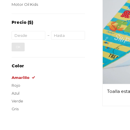
Motor Oil Kids
Precio
($)
OK
Color
Amarillo
Rojo
Toalla est
Azul
Verde
Gris