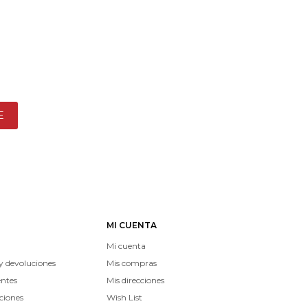
E
MI CUENTA
Mi cuenta
y devoluciones
Mis compras
entes
Mis direcciones
ciones
Wish List