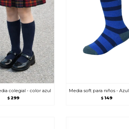
ia colegial - color azul
Media soft para niños - Azu
299
149
$
$