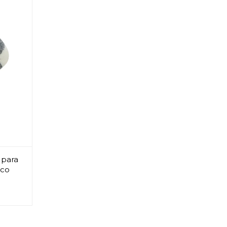
 para
nco