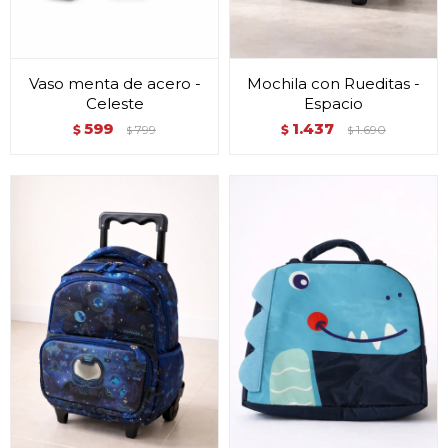
Vaso menta de acero -
Mochila con Rueditas -
Celeste
Espacio
599
1.437
$
799
$
1.690
$
$