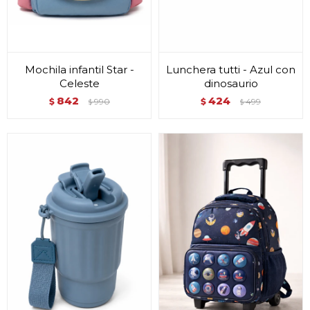
Mochila infantil Star -
Lunchera tutti - Azul con
Celeste
dinosaurio
842
424
$
990
$
499
$
$