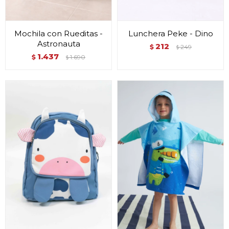
Mochila con Rueditas -
Lunchera Peke - Dino
Astronauta
212
$
249
$
1.437
$
1.690
$