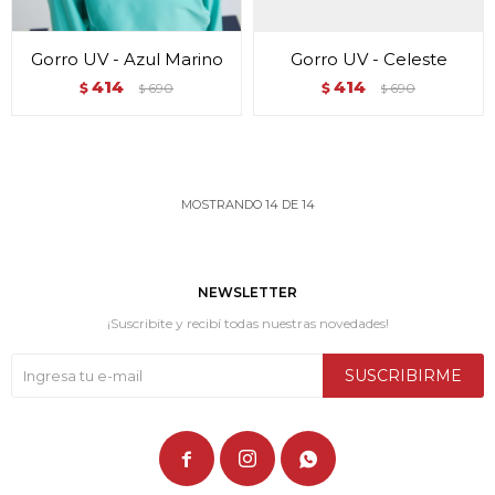
Gorro UV - Azul Marino
Gorro UV - Celeste
414
414
$
690
$
690
$
$
MOSTRANDO
14
DE
14
NEWSLETTER
¡Suscribite y recibí todas nuestras novedades!
SUSCRIBIRME


